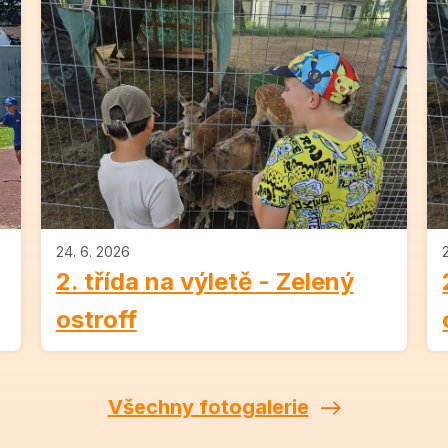
24. 6. 2026
2. třída na výletě - Zelený
ostroff
Všechny fotogalerie