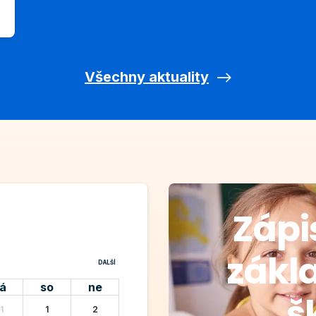
Všechny aktuality
Zápi
zákl
DALŠÍ
á
so
ne
š
1
1
2