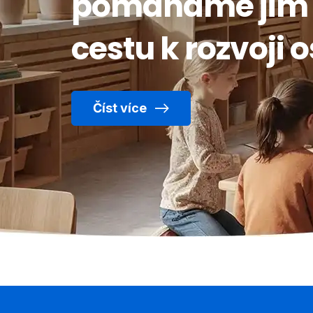
pomáháme jim n
cestu k rozvoji 
Číst více