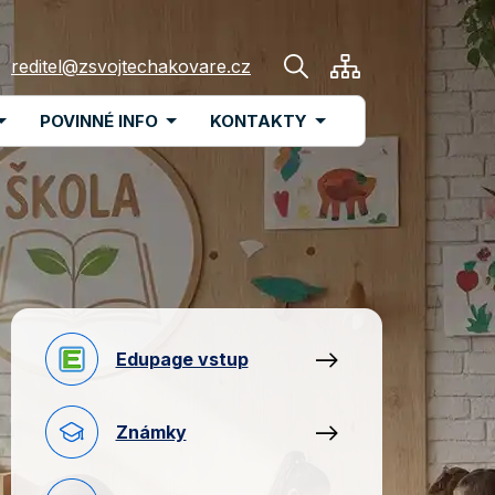
reditel@zsvojtechakovare.cz
POVINNÉ INFO
KONTAKTY
Edupage vstup
Známky