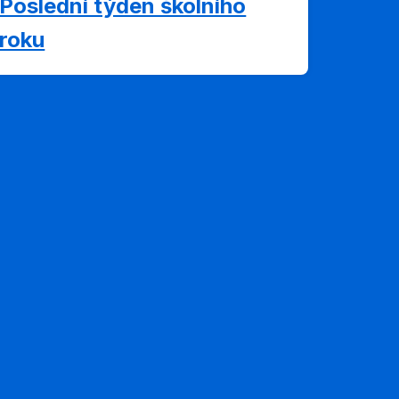
Poslední týden školního
roku