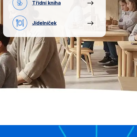
Třídní kniha
Jídelníček