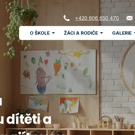
+420 606 650 470
Menu
O ŠKOLE
ŽÁCI A RODIČE
GALERIE
navigace
u
dítěti a