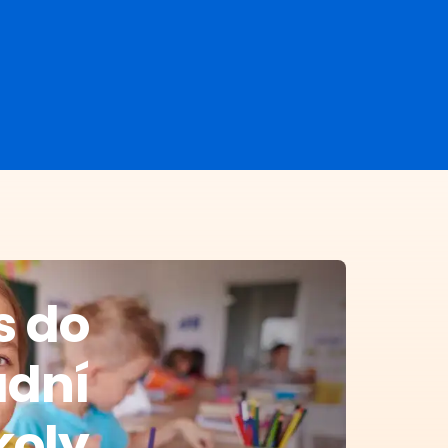
s do
adní
koly