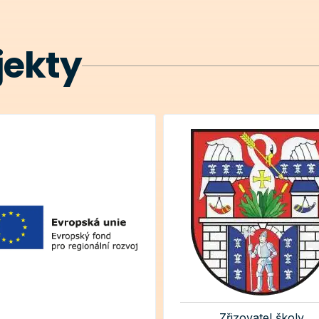
jekty
Zřizovatel školy