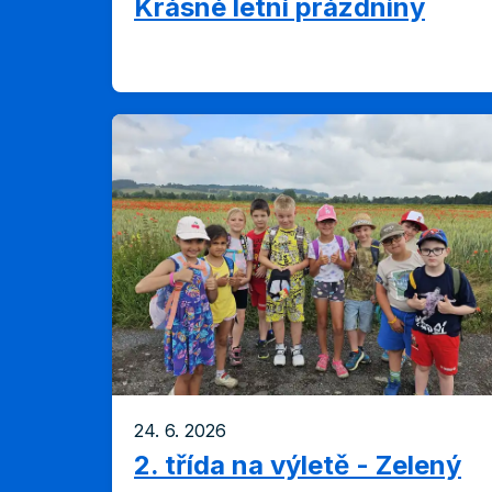
Krásné letní prázdniny
24. 6. 2026
2. třída na výletě - Zelený