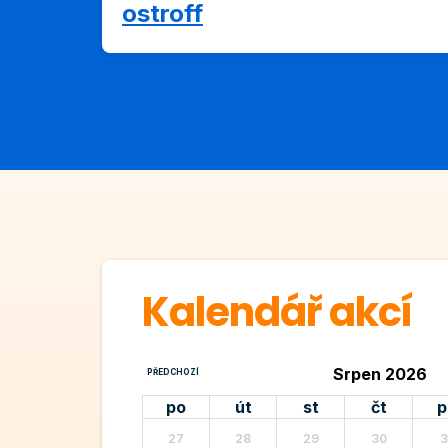
ostroff
Kalendář akcí
Srpen 2026
PŘEDCHOZÍ
po
út
st
čt
p
27
28
29
30
3