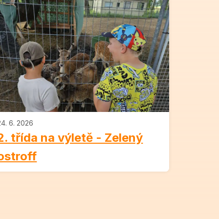
24. 6. 2026
2. třída na výletě - Zelený
ostroff